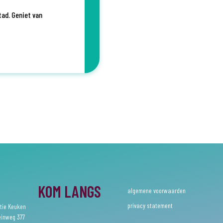
tad. Geniet van
KOM LANGS
algemene voorwaarden
privacy statement
tie Keuken
einweg 377