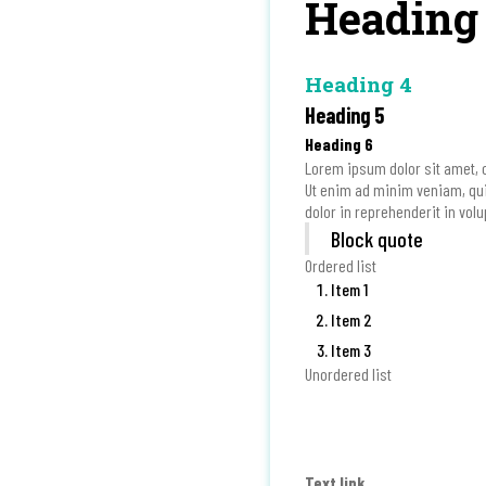
Heading
Heading 3
Heading 4
Heading 5
Heading 6
Lorem ipsum dolor sit amet, c
Ut enim ad minim veniam, qui
dolor in reprehenderit in volup
Block quote
Ordered list
Item 1
Item 2
Item 3
Unordered list
Item A
Item B
Item C
Text link