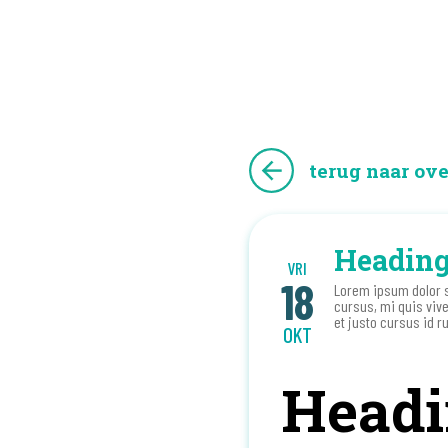
terug naar ove
Headin
VRI
18
Lorem ipsum dolor s
cursus, mi quis viv
et justo cursus id r
OKT
Headi