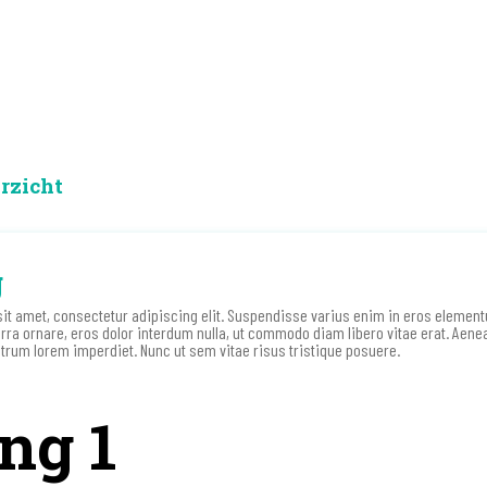
rzicht
g
it amet, consectetur adipiscing elit. Suspendisse varius enim in eros elementu
erra ornare, eros dolor interdum nulla, ut commodo diam libero vitae erat. Aene
utrum lorem imperdiet. Nunc ut sem vitae risus tristique posuere.
ng 1