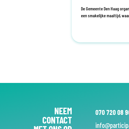
De Gemeente Den Haag organi
een smakelijke maaltijd, waa
NEEM
070 720 08 9
CONTACT
info@particip