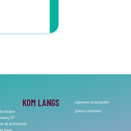
KOM LANGS
algemene voorwaarden
privacy statement
tie Keuken
einweg 377
an de achterkant)
Den Haag