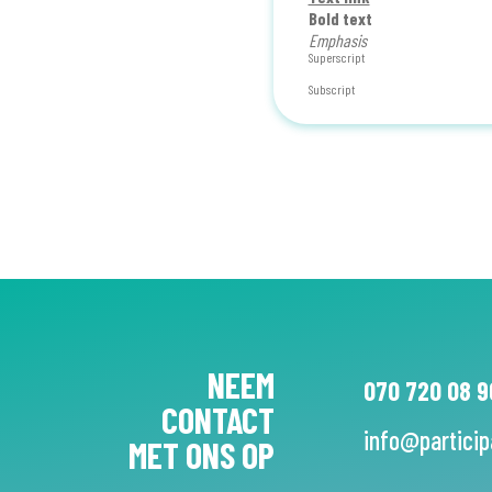
Bold text
Emphasis
Superscript
Subscript
NEEM
070 720 08 9
CONTACT
info@particip
MET ONS OP