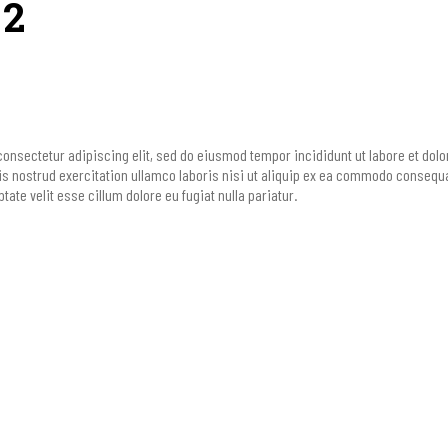
 2
onsectetur adipiscing elit, sed do eiusmod tempor incididunt ut labore et dol
s nostrud exercitation ullamco laboris nisi ut aliquip ex ea commodo consequat
tate velit esse cillum dolore eu fugiat nulla pariatur.