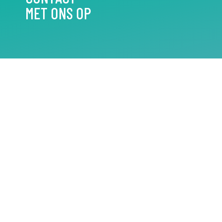
MET ONS OP
070 720 08 90 (tussen 09:00 en 12:00)
info@participatiekeuken.nl
KOM LANGS
Participatie Keuken
Guntersteinweg 377
(ingang aan de achterkant)
2531 KA Den Haag
algemene voorwaarden