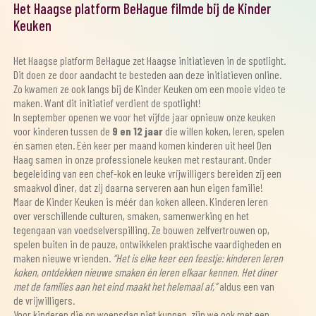
Het Haagse platform BeHague filmde bij de Kinder
Keuken
Het Haagse platform BeHague zet Haagse initiatieven in de spotlight.
Dit doen ze door aandacht te besteden aan deze initiatieven online.
Zo kwamen ze ook langs bij de Kinder Keuken om een mooie video te
maken. Want dit initiatief verdient de spotlight!
In september openen we voor het vijfde jaar opnieuw onze keuken
voor kinderen tussen de
9 en 12 jaar
die willen koken, leren, spelen
én samen eten. Eén keer per maand komen kinderen uit heel Den
Haag samen in onze professionele keuken met restaurant. Onder
begeleiding van een chef-kok en leuke vrijwilligers bereiden zij een
smaakvol diner, dat zij daarna serveren aan hun eigen familie!
Maar de Kinder Keuken is méér dan koken alleen. Kinderen leren
over verschillende culturen, smaken, samenwerking en het
tegengaan van voedselverspilling. Ze bouwen zelfvertrouwen op,
spelen buiten in de pauze, ontwikkelen praktische vaardigheden en
maken nieuwe vrienden.
“Het is elke keer een feestje: kinderen leren
koken, ontdekken nieuwe smaken én leren elkaar kennen. Het diner
met de families aan het eind maakt het helemaal af,”
aldus een van
de vrijwilligers.
Voor kinderen die op woensdag niet kunnen, zijn we ook met een